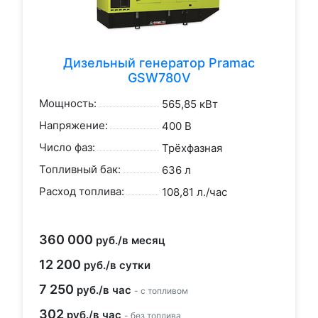
Дизельный генератор Pramac
GSW780V
Мощность:
565,85 кВт
Напряжение:
400 В
Число фаз:
Трёхфазная
Топливный бак:
636 л
Расход топлива:
108,81 л./час
360 000
руб./в месяц
12 200
руб./в сутки
7 250
руб./в час
- с топливом
302
руб./в час
- без топлива